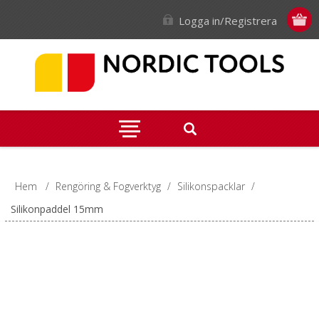
Logga in/Registrera
Hem
/
Rengöring & Fogverktyg
/
Silikonspacklar
/
Silikonpaddel 15mm