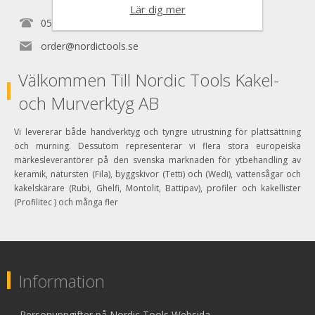
Lär dig mer
0525150890
order@nordictools.se
Välkommen Till Nordic Tools Kakel-
och Murverktyg AB
Vi levererar både handverktyg och tyngre utrustning för plattsättning
och murning. Dessutom representerar vi flera stora europeiska
märkesleverantörer på den svenska marknaden för ytbehandling av
keramik, natursten (Fila), byggskivor (Tetti) och (Wedi), vattensågar och
kakelskärare (Rubi, Ghelfi, Montolit, Battipav), profiler och kakellister
(Profilitec ) och många fler
Information
Personuppgifter på Nordic Tools Websida