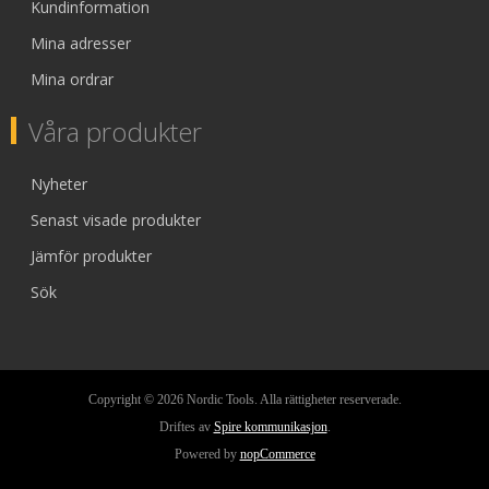
Kundinformation
Mina adresser
Mina ordrar
Våra produkter
Nyheter
Senast visade produkter
Jämför produkter
Sök
Copyright © 2026 Nordic Tools. Alla rättigheter reserverade.
Driftes av
Spire kommunikasjon
.
Powered by
nopCommerce