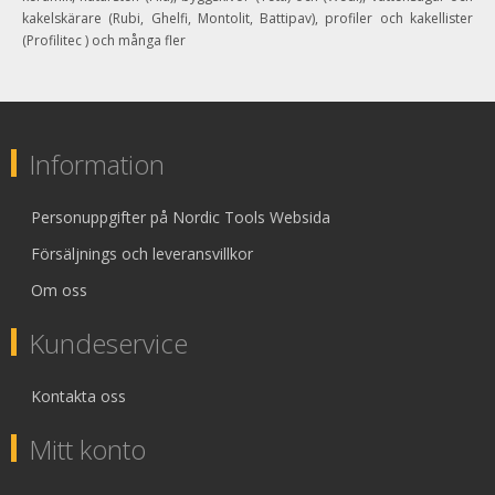
kakelskärare (Rubi, Ghelfi, Montolit, Battipav), profiler och kakellister
(Profilitec ) och många fler
Information
Personuppgifter på Nordic Tools Websida
Försäljnings och leveransvillkor
Om oss
Kundeservice
Kontakta oss
Mitt konto