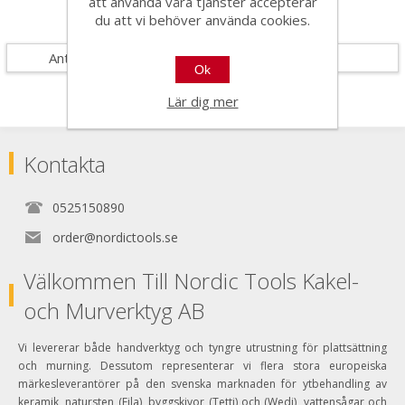
att använda våra tjänster accepterar
du att vi behöver använda cookies.
Specifikationer
Antal i förpackning
100
Ok
Lär dig mer
Kontakta
0525150890
order@nordictools.se
Välkommen Till Nordic Tools Kakel-
och Murverktyg AB
Vi levererar både handverktyg och tyngre utrustning för plattsättning
och murning. Dessutom representerar vi flera stora europeiska
märkesleverantörer på den svenska marknaden för ytbehandling av
keramik, natursten (Fila), byggskivor (Tetti) och (Wedi), vattensågar och