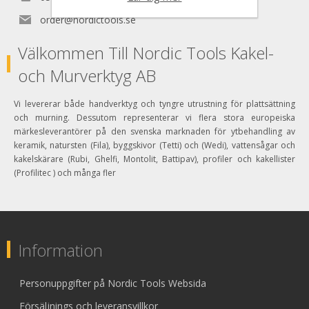
order@nordictools.se
Välkommen Till Nordic Tools Kakel-
och Murverktyg AB
Vi levererar både handverktyg och tyngre utrustning för plattsättning
och murning. Dessutom representerar vi flera stora europeiska
märkesleverantörer på den svenska marknaden för ytbehandling av
keramik, natursten (Fila), byggskivor (Tetti) och (Wedi), vattensågar och
kakelskärare (Rubi, Ghelfi, Montolit, Battipav), profiler och kakellister
(Profilitec ) och många fler
Information
Personuppgifter på Nordic Tools Websida
Försäljnings och leveransvillkor