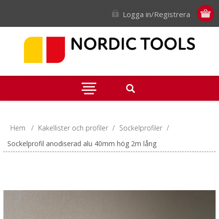
Logga in/Registrera
Hem
/
Kakellister och profiler
/
Sockelprofiler
/
Sockelprofil anodiserad alu 40mm hög 2m lång