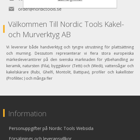
order@nordictools.se
Välkommen Till Nordic Tools Kakel-
och Murverktyg AB
Vi levererar både handverktyg och tyngre utrustning för plattsättning
och murning. Dessutom representerar vi flera stora europeiska
märkesleverantörer på den svenska marknaden för ytbehandling av
keramik, natursten (Fila), byggskivor (Tetti) och (Wedi), vattensågar och
kakelskärare (Rubi, Ghelfi, Montolit, Battipav), profiler och kakellister
(Profilitec ) och många fler
Information
Personuppgifter på Nordic Tools Websida
Försäljnings och leveransvillkor