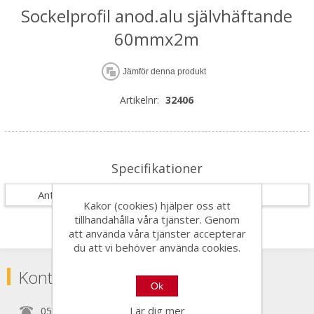
Sockelprofil anod.alu självhäftande
60mmx2m
Jämför denna produkt
Artikelnr:
32406
Specifikationer
Antal i förpackning
30
Kakor (cookies) hjälper oss att
tillhandahålla våra tjänster. Genom
att använda våra tjänster accepterar
du att vi behöver använda cookies.
Kontakta
Ok
Lär dig mer
0525150890