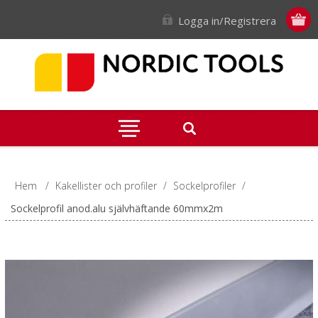
Logga in/Registrera
Hem
/
Kakellister och profiler
/
Sockelprofiler
/
Sockelprofil anod.alu självhäftande 60mmx2m