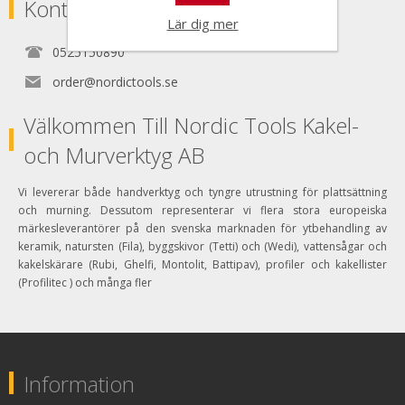
Kontakta
Lär dig mer
0525150890
order@nordictools.se
Välkommen Till Nordic Tools Kakel-
och Murverktyg AB
Vi levererar både handverktyg och tyngre utrustning för plattsättning
och murning. Dessutom representerar vi flera stora europeiska
märkesleverantörer på den svenska marknaden för ytbehandling av
keramik, natursten (Fila), byggskivor (Tetti) och (Wedi), vattensågar och
kakelskärare (Rubi, Ghelfi, Montolit, Battipav), profiler och kakellister
(Profilitec ) och många fler
Information