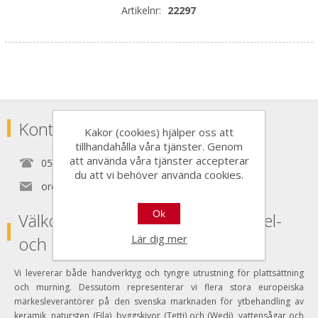
Artikelnr:
22297
Kontakta
Kakor (cookies) hjälper oss att
tillhandahålla våra tjänster. Genom
att använda våra tjänster accepterar
0525150890
du att vi behöver använda cookies.
order@nordictools.se
Ok
Välkommen Till Nordic Tools Kakel-
Lär dig mer
och Murverktyg AB
Vi levererar både handverktyg och tyngre utrustning för plattsättning
och murning. Dessutom representerar vi flera stora europeiska
märkesleverantörer på den svenska marknaden för ytbehandling av
keramik, natursten (Fila), byggskivor (Tetti) och (Wedi), vattensågar och