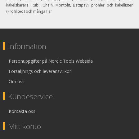
kakelskärare (Rubi, Ghelfi, Montolit, Battipav), profiler och kakellister
(Profilitec ) och många fler
Information
Personuppgifter på Nordic Tools Websida
Försäljnings och leveransvillkor
Om oss
Kundeservice
Kontakta oss
Mitt konto