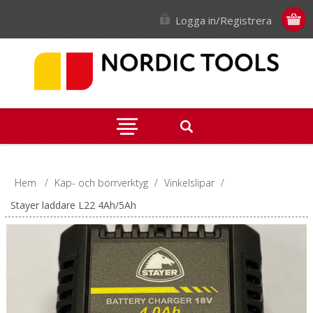
Logga in/Registrera
Hem
/
Kap- och borrverktyg
/
Vinkelslipar
/
Stayer laddare L22 4Ah/5Ah