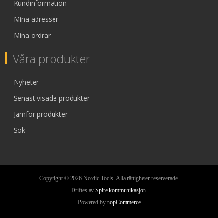
Kundinformation
Mina adresser
Mina ordrar
Våra produkter
Nyheter
Senast visade produkter
Jämför produkter
Sök
Copyright © 2026 Nordic Tools. Alla rättigheter reserverade.
Driftes av
Spire kommunikasjon
.
Powered by
nopCommerce