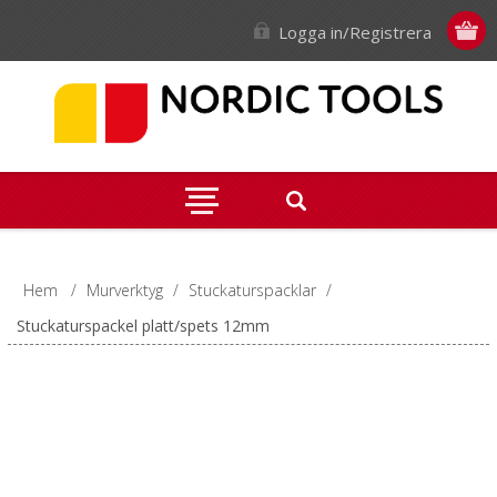
Logga in/Registrera
Hem
/
Murverktyg
/
Stuckaturspacklar
/
Stuckaturspackel platt/spets 12mm