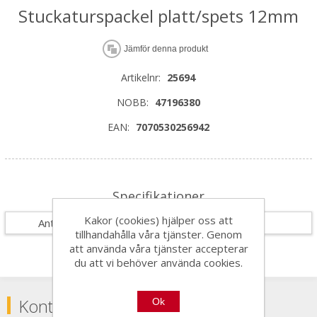
Stuckaturspackel platt/spets 12mm
Jämför denna produkt
Artikelnr:
25694
NOBB:
47196380
EAN:
7070530256942
Specifikationer
Kakor (cookies) hjälper oss att
Antal i förpackning
20
tillhandahålla våra tjänster. Genom
att använda våra tjänster accepterar
du att vi behöver använda cookies.
Kontakta
Ok