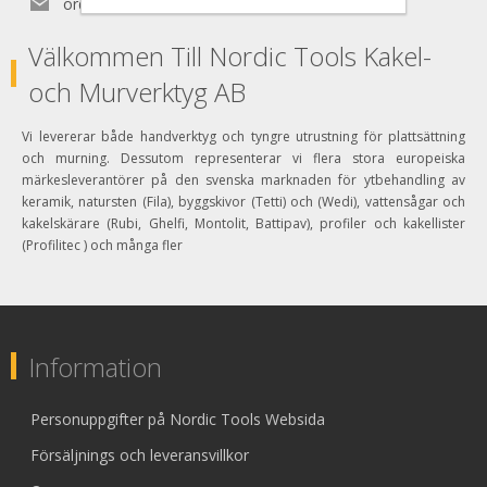
order@nordictools.se
Välkommen Till Nordic Tools Kakel-
och Murverktyg AB
Vi levererar både handverktyg och tyngre utrustning för plattsättning
och murning. Dessutom representerar vi flera stora europeiska
märkesleverantörer på den svenska marknaden för ytbehandling av
keramik, natursten (Fila), byggskivor (Tetti) och (Wedi), vattensågar och
kakelskärare (Rubi, Ghelfi, Montolit, Battipav), profiler och kakellister
(Profilitec ) och många fler
Information
Personuppgifter på Nordic Tools Websida
Försäljnings och leveransvillkor