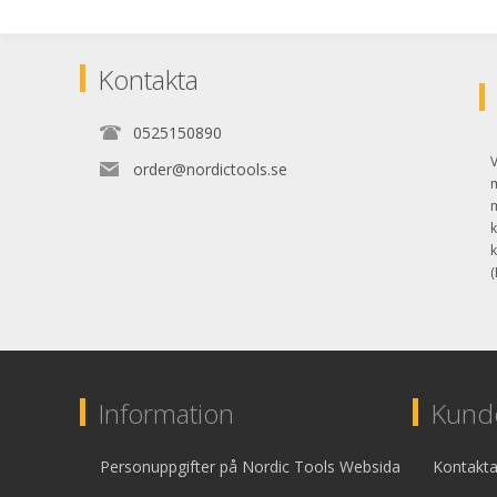
Kontakta
0525150890
V
order@nordictools.se
k
k
(
Information
Kunde
Personuppgifter på Nordic Tools Websida
Kontakta