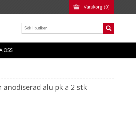
Varukorg
(0)
A OSS
 anodiserad alu pk a 2 stk