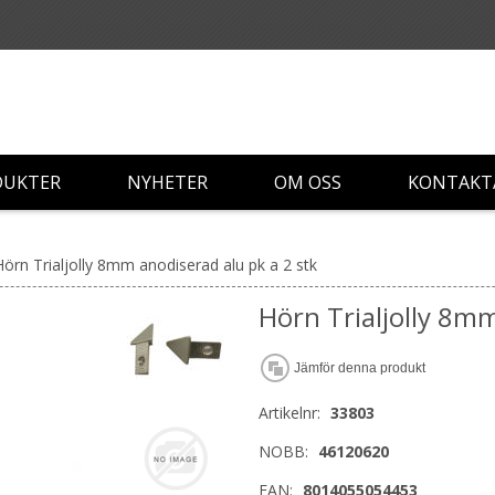
DUKTER
NYHETER
OM OSS
KONTAKT
Hörn Trialjolly 8mm anodiserad alu pk a 2 stk
Hörn Trialjolly 8mm
Jämför denna produkt
Artikelnr:
33803
NOBB:
46120620
EAN:
8014055054453