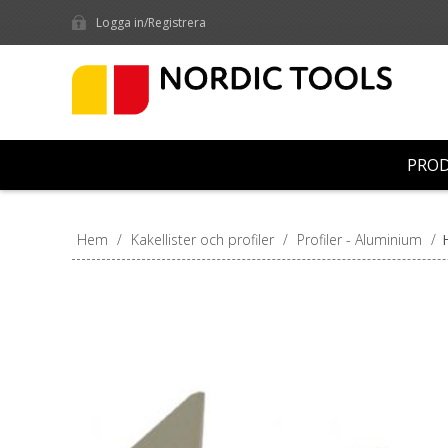
Logga in/Registrera
PRO
Hem
/
Kakellister och profiler
/
Profiler - Aluminium
/