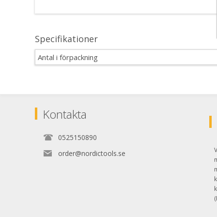
Specifikationer
Antal i förpackning
Kontakta
0525150890
V
order@nordictools.se
k
k
(