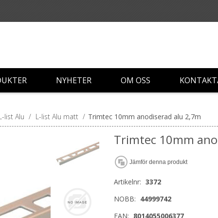
DUKTER
NYHETER
OM OSS
KONTAKT
L-list Alu
/
L-list Alu matt
/
Trimtec 10mm anodiserad alu 2,7m
Trimtec 10mm anod
Jämför denna produkt
Artikelnr:
3372
NOBB:
44999742
EAN:
8014055006377