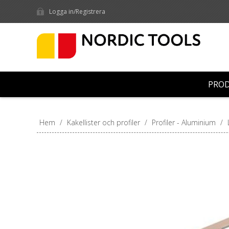
Logga in/Registrera
PRO
Hem
/
Kakellister och profiler
/
Profiler - Aluminium
/