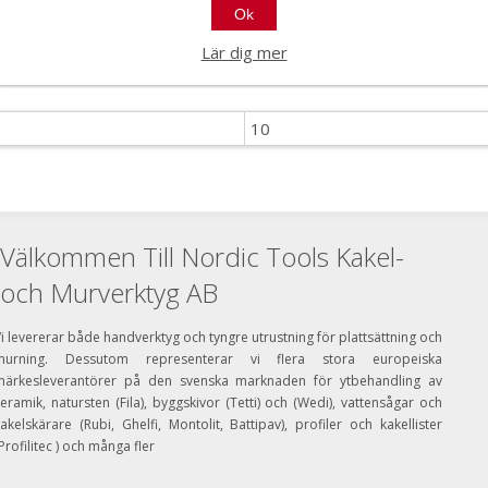
Ok
Lär dig mer
10
Välkommen Till Nordic Tools Kakel-
och Murverktyg AB
i levererar både handverktyg och tyngre utrustning för plattsättning och
murning. Dessutom representerar vi flera stora europeiska
märkesleverantörer på den svenska marknaden för ytbehandling av
eramik, natursten (Fila), byggskivor (Tetti) och (Wedi), vattensågar och
akelskärare (Rubi, Ghelfi, Montolit, Battipav), profiler och kakellister
Profilitec ) och många fler