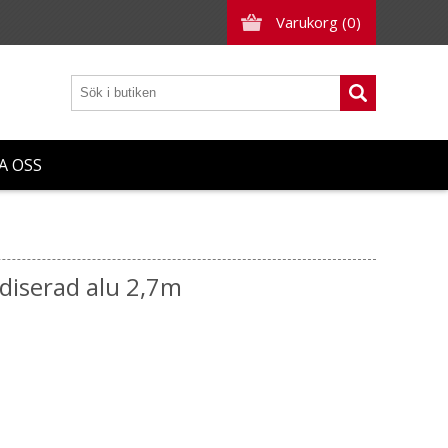
Varukorg
(0)
A OSS
iserad alu 2,7m