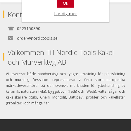
Ok
Kontakta
Lär dig mer
0525150890
order@nordictools.se
Välkommen Till Nordic Tools Kakel-
och Murverktyg AB
Vi levererar både handverktyg och tyngre utrustning för plattsättning
och murning. Dessutom representerar vi flera stora europeiska
märkesleverantörer på den svenska marknaden för ytbehandling av
keramik, natursten (Fila), byggskivor (Tetti) och (Wedi), vattensågar och
kakelskärare (Rubi, Ghelfi, Montolit, Battipav), profiler och kakellister
(Profilitec ) och många fler