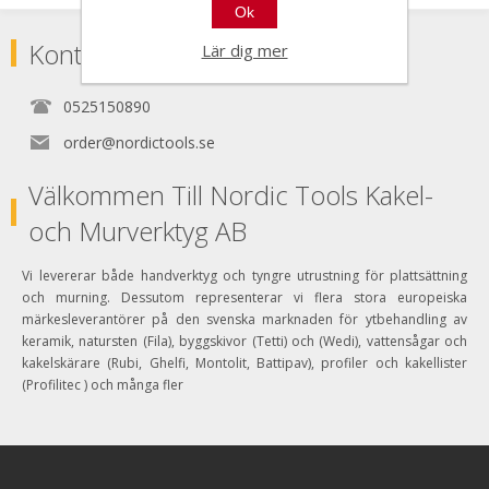
Ok
Kontakta
Lär dig mer
0525150890
order@nordictools.se
Välkommen Till Nordic Tools Kakel-
och Murverktyg AB
Vi levererar både handverktyg och tyngre utrustning för plattsättning
och murning. Dessutom representerar vi flera stora europeiska
märkesleverantörer på den svenska marknaden för ytbehandling av
keramik, natursten (Fila), byggskivor (Tetti) och (Wedi), vattensågar och
kakelskärare (Rubi, Ghelfi, Montolit, Battipav), profiler och kakellister
(Profilitec ) och många fler