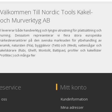
Välkommen Till Nordic Tools Kakel-
och Murverktyg AB
i levererar både handverktyg och tyngre utrustning för plattsättning och
murning. Dessutom representerar vi flera stora europeiska
märkesleverantörer på den svenska marknaden för ytbehandling av
eramik, natursten (Fila), byggskivor (Tetti) och (Wedi), vattensågar och
akelskärare (Rubi, Ghelfi, Montolit, Battipav), profiler och kakellister
Profilitec ) och många fler
service
Mitt konto
 oss
Kundinformation
Mina adresser