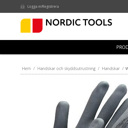
Logga in/Registrera
PRO
Hem
/
Handskar och skyddsutrustning
/
Handskar
/
W