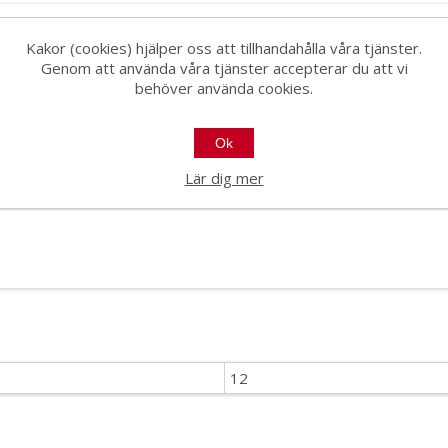
Kakor (cookies) hjälper oss att tillhandahålla våra tjänster.
Genom att använda våra tjänster accepterar du att vi
 av arbete tack vare att handsken är mycket användarvänlig med god f
behöver använda cookies.
använda den kontinuerligt under en åtta timmars arbetsdag utan att b
Ok
lindustri och förpackningsarbete.
Lär dig mer
l för utmärkt passform
12