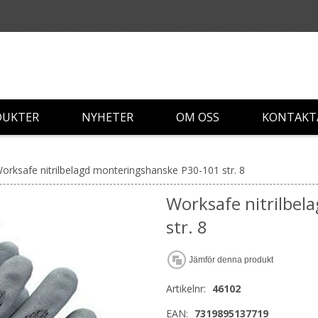
DUKTER
NYHETER
OM OSS
KONTAKT
orksafe nitrilbelagd monteringshanske P30-101 str. 8
Worksafe nitrilbe
str. 8
Jämför denna produkt
Artikelnr:
46102
EAN:
7319895137719