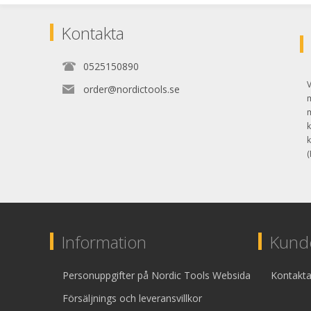
Kontakta
0525150890
V
order@nordictools.se
k
k
(
Information
Kunde
Personuppgifter på Nordic Tools Websida
Kontakta
Försäljnings och leveransvillkor