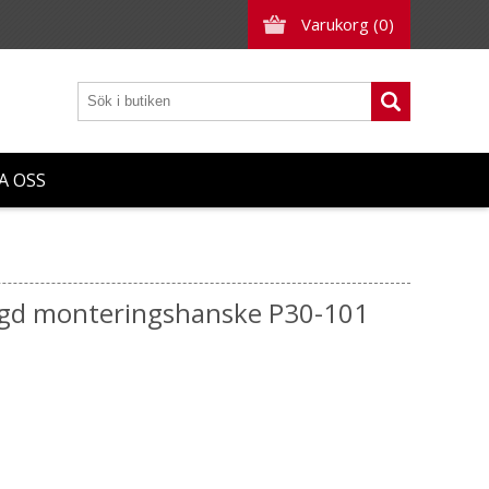
Varukorg
(0)
A OSS
lagd monteringshanske P30-101