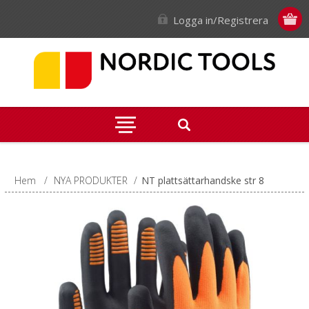
Logga in/Registrera
Hem
/
NYA PRODUKTER
/
NT plattsättarhandske str 8