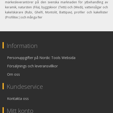
märkesleverantörer på den svenska marknaden för ytbehandling av
keramik, natursten (Fila), byggskivor (Tetti) och (Wedi), vattensågar och
kakelskärare (Rubi, Ghelfi, Montolit, Battipav), profiler och kakellister
(Profilitec ) och många fler
Information
Personuppgifter på Nordic Tools Websida
Försäljnings och leveransvillkor
Om oss
Kundeservice
Kontakta oss
Mitt konto