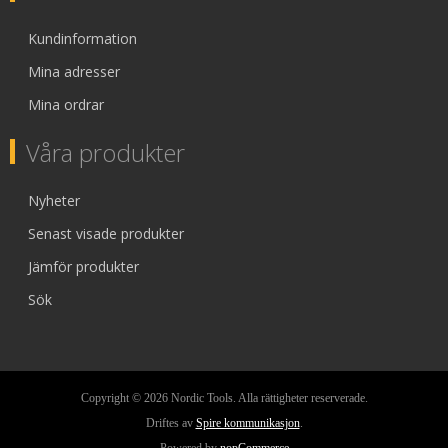
Kundinformation
Mina adresser
Mina ordrar
Våra produkter
Nyheter
Senast visade produkter
Jämför produkter
Sök
Copyright © 2026 Nordic Tools. Alla rättigheter reserverade.
Driftes av
Spire kommunikasjon
.
Powered by
nopCommerce