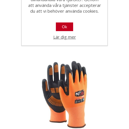
att använda våra tjänster accepterar
du att vi behöver använda cookies.
NT plattsättarhandske str 9
Ok
46151
Lär dig mer